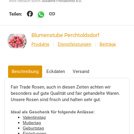
Wird verkauft durch
Susanne Fronaschitz e.U.
facebook
link
Teilen:
Blumenstube Perchtoldsdorf
Produkte
|
Dienstleistungen
|
Beiträge
Beschreibung
Eckdaten
Versand
Fair Trade Rosen, auch in diesen Zeiten achten wir
besonders auf gute Qualität und fair gehandelte Waren.
Unsere Rosen sind frisch und halten sehr gut.
Ideal als Geschenk für folgende Anlässe:
Valentinstag
Muttertag
Geburtstag
Einladungen