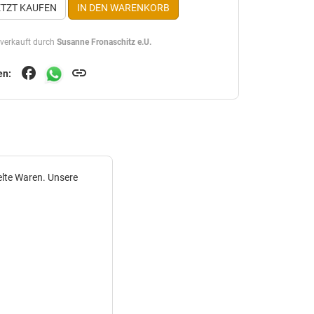
ETZT KAUFEN
IN DEN WARENKORB
 verkauft durch
Susanne Fronaschitz e.U.
facebook
link
en:
elte Waren. Unsere