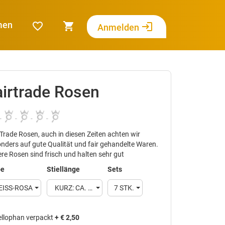
men
favorite_border
shopping_cart
login
Anmelden
airtrade Rosen
 Trade Rosen, auch in diesen Zeiten achten wir
nders auf gute Qualität und fair gehandelte Waren.
re Rosen sind frisch und halten sehr gut
be
Stiellänge
Sets
EISS-ROSA
KURZ: CA. 25- 35 CM
7 STK.
ellophan verpackt
+ € 2,50