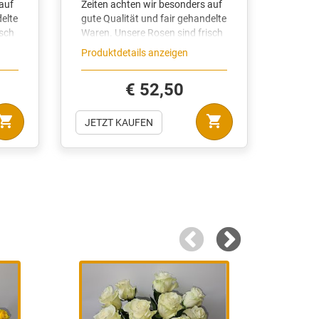
Produktdetails anzeigen
Produk
€ 52,50
opping_cart
shopping_cart
JETZT KAUFEN
JETZ