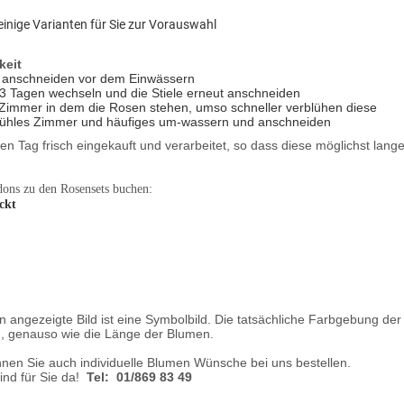
einige Varianten für Sie zur Vorauswahl
keit
ch anschneiden vor dem Einwässern
3 Tagen wechseln und die Stiele erneut anschneiden
Zimmer in dem die Rosen stehen, umso schneller verblühen diese
ühles Zimmer und häufiges um-wassern und anschneiden
n Tag frisch eingekauft und verarbeitet, so dass diese möglichst lange 
ons zu den Rosensets buchen:
ckt
 angezeigte Bild ist eine Symbolbild. Die tatsächliche Farbgebung d
, genauso wie die Länge der Blumen.
nnen Sie auch individuelle Blumen Wünsche bei uns bestellen.
sind für Sie da!
Tel: 01/869 83 49