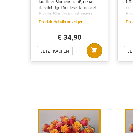
Produktdetails anzeigen
Pro
€ 34,90
shopping_cart
JETZT KAUFEN
JE