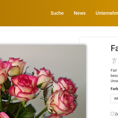
Suche
News
Unterneh
F
Fair
beso
Unse
Far
W
Z