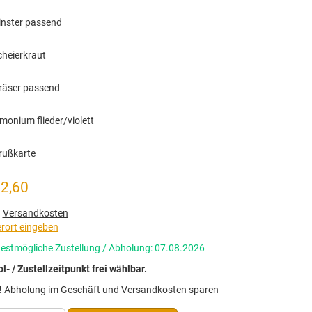
inster passend
cheierkraut
räser passend
monium flieder/violett
rußkarte
12,60
.
Versandkosten
erort eingeben
estmögliche Zustellung / Abholung: 07.08.2026
l- / Zustellzeitpunkt frei wählbar.
!
Abholung im Geschäft und Versandkosten sparen