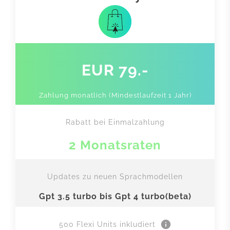
EUR 79.-
Zahlung monatlich (Mindestlaufzeit 1 Jahr)
Rabatt bei Einmalzahlung
2 Monatsraten
Updates zu neuen Sprachmodellen
Gpt 3.5 turbo bis Gpt 4 turbo(beta)
info
500 Flexi Units inkludiert