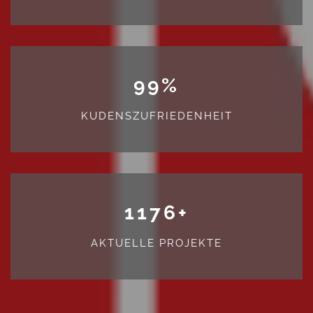
99
%
KUDENSZUFRIEDENHEIT
1176
+
AKTUELLE PROJEKTE