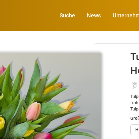
Suche
News
Unterneh
T
H
Tulp
fröh
Tulp
Grö
H