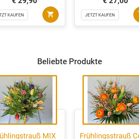
€ 29,90
€ 27,00
shopping_cart
sh
TZT KAUFEN
JETZT KAUFEN
Beliebte Produkte
ühlingstrauß MIX
Frühlingsstrauß C