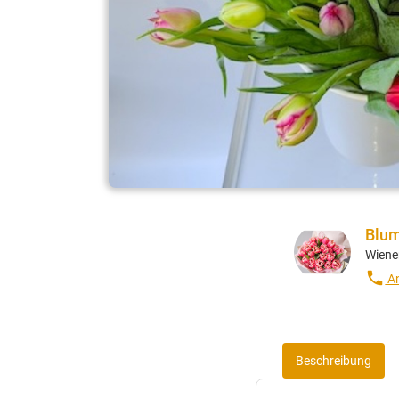
Blum
Wiene
local_phone
An
Beschreibung