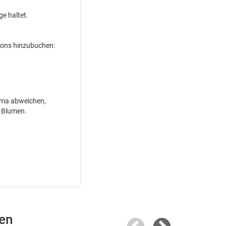
ge haltet.
dons hinzubuchen:
ema abweichen,
r Blumen.
en