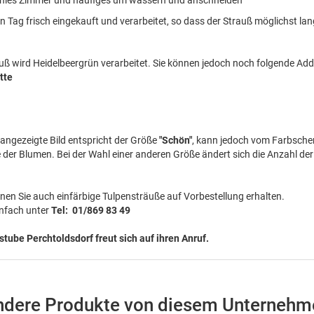
hles Zimmer und häufiges um wassern und anschneiden
n Tag frisch eingekauft und verarbeitet, so dass der Strauß möglichst lan
ß wird Heidelbeergrün verarbeitet. Sie können jedoch noch folgende Ad
tte
angezeigte Bild entspricht der Größe
"Schön"
, kann jedoch vom Farbsch
der Blumen. Bei der Wahl einer anderen Größe ändert sich die Anzahl de
nen Sie auch einfärbige Tulpensträuße auf Vorbestellung erhalten.
infach unter
Tel: 01/869 83 49
ube Perchtoldsdorf freut sich auf ihren Anruf.
ndere Produkte von diesem Unternehm