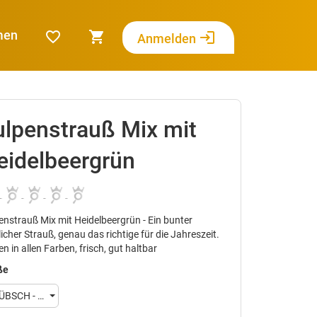
men
favorite_border
shopping_cart
login
Anmelden
ulpenstrauß Mix mit
eidelbeergrün
enstrauß Mix mit Heidelbeergrün - Ein bunter
licher Strauß, genau das richtige für die Jahreszeit.
en in allen Farben, frisch, gut haltbar
ße
ÜBSCH - CA. 15 STK. TULPEN