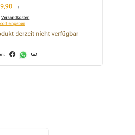
39,90
1
.
Versandkosten
erort eingeben
dukt derzeit nicht verfügbar
facebook
link
en: