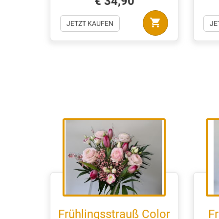
€ 34,90
shopping_cart
JETZT KAUFEN
JE
Frühlingsstrauß Color
Fr