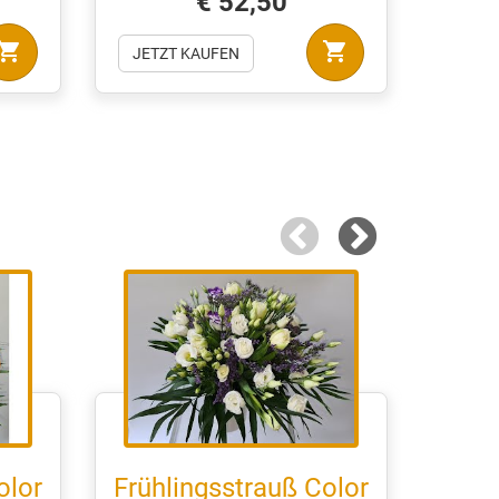
€ 52,50
opping_cart
shopping_cart
JETZT KAUFEN
JETZ
Tu
olor
Frühlingsstrauß Color