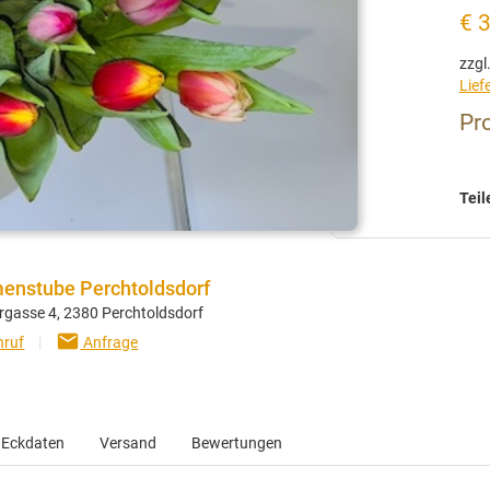
€ 
zzgl
Lief
Pro
Teil
enstube Perchtoldsdorf
rgasse 4, 2380 Perchtoldsdorf
email
ruf
|
Anfrage
Eckdaten
Versand
Bewertungen